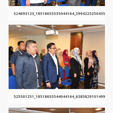
524693123_18518655535044164_2994223250435340
525501251_18518655544044164_6385829101499875