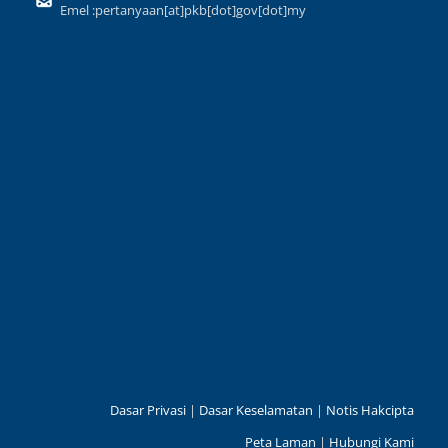
Emel :pertanyaan[at]pkb[dot]gov[dot]my
Dasar Privasi
|
Dasar Keselamatan
|
Notis Hakcipta
Peta Laman
|
Hubungi Kami