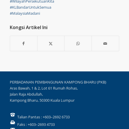
#WilayahPersekutuanKita
#KLBandarUntukSemua
#MalaysiaMadani
Kongsi Artikel Ini
PERBADANAN PEMBANGUNAN KAMPONG BHARU (PKB)
Aras Bawah, 1 & 2, Lot 61 Rumah Rohas,
Jalan Raja Abdullah,
Kampong Bharu, 50300 Kuala Lumpur
Talian Pantas : +603–2692 6733
Faks : +603–2693 4733