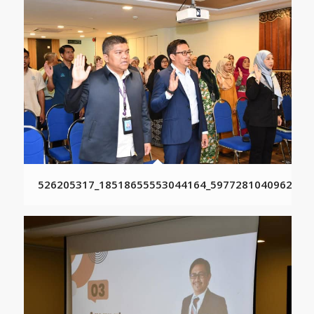
526205317_18518655553044164_5977281040962670