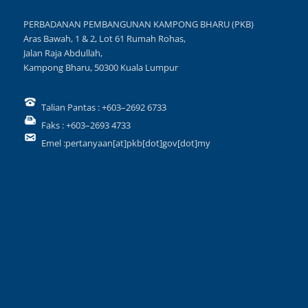
PERBADANAN PEMBANGUNAN KAMPONG BHARU (PKB)
Aras Bawah, 1 & 2, Lot 61 Rumah Rohas,
Jalan Raja Abdullah,
Kampong Bharu, 50300 Kuala Lumpur
Talian Pantas : +603–2692 6733
Faks : +603–2693 4733
Emel :pertanyaan[at]pkb[dot]gov[dot]my